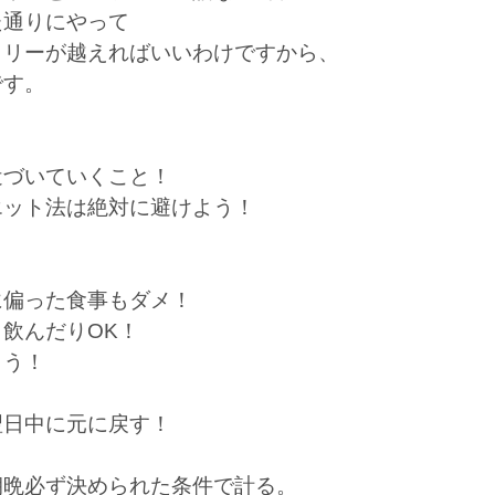
た通りにやって
ロリーが越えればいいわけですから、
です。
近づいていくこと！
エット法は絶対に避けよう！
に偏った食事もダメ！
飲んだりOK！
ょう！
翌日中に元に戻す！
朝晩必ず決められた条件で計る。