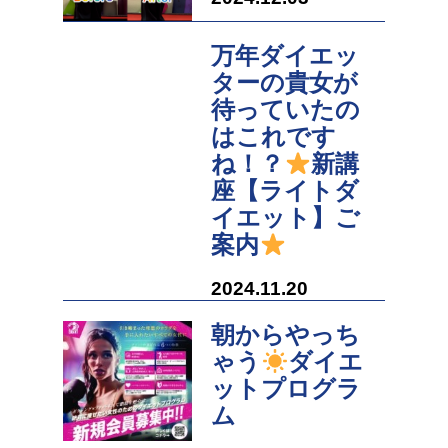
万年ダイエッ
ターの貴女が
待っていたの
はこれです
ね！？
新講
座【ライトダ
イエット】ご
案内
2024.11.20
朝からやっち
ゃう
ダイエ
ットプログラ
ム